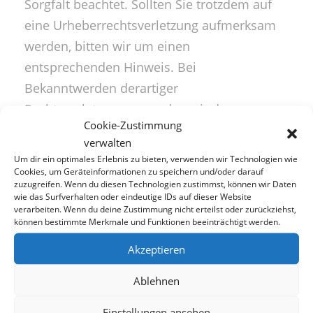
Sorgfalt beachtet. Sollten Sie trotzdem auf
eine Urheberrechtsverletzung aufmerksam
werden, bitten wir um einen
entsprechenden Hinweis. Bei
Bekanntwerden derartiger
Rechtsverletzungen werden wir den
Cookie-Zustimmung
betroffenen Inhalt umgehend entfernen.
verwalten
Urheberrecht
Um dir ein optimales Erlebnis zu bieten, verwenden wir Technologien wie
Cookies, um Geräteinformationen zu speichern und/oder darauf
zuzugreifen. Wenn du diesen Technologien zustimmst, können wir Daten
wie das Surfverhalten oder eindeutige IDs auf dieser Website
Die Inhalte dieser Webseite unterliegen,
verarbeiten. Wenn du deine Zustimmung nicht erteilst oder zurückziehst,
können bestimmte Merkmale und Funktionen beeinträchtigt werden.
soweit dies rechtlich möglich ist, diversen
Schutzrechten (z.B dem Urheberrecht).
Akzeptieren
Jegliche Verwendung/Verbreitung von
Ablehnen
bereitgestelltem Material, welche
urheberrechtlich untersagt ist, bedarf
Einstellungen ansehen