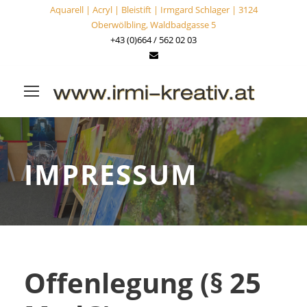
Aquarell | Acryl | Bleistift | Irmgard Schlager | 3124
Oberwölbling, Waldbadgasse 5
+43 (0)664 / 562 02 03
IMPRESSUM
Offenlegung (§ 25