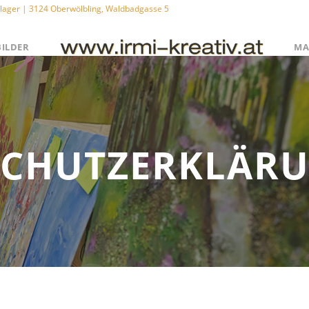
Schlager | 3124 Oberwölbling, Waldbadgasse 5
BILDER
MA
SCHUTZERKLÄR