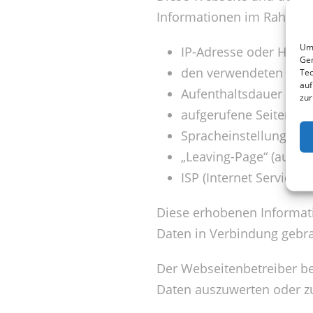
Informationen im Rahmen s
Um 
IP-Adresse oder Hos
Ger
den verwendeten Bro
Tec
auf
Aufenthaltsdauer auf
zur
aufgerufene Seiten d
Spracheinstellungen 
„Leaving-Page“ (auf w
ISP (Internet Service P
Diese erhobenen Informat
Daten in Verbindung gebr
Der Webseitenbetreiber beh
Daten auszuwerten oder z