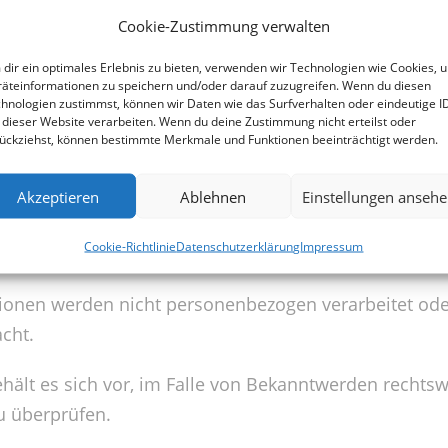
ogenannter „Server-Log Files“. Dies betrifft insbeso
Cookie-Zustimmung verwalten
dir ein optimales Erlebnis zu bieten, verwenden wir Technologien wie Cookies, 
tname
äteinformationen zu speichern und/oder darauf zuzugreifen. Wenn du diesen
wser
hnologien zustimmst, können wir Daten wie das Surfverhalten oder eindeutige I
 dieser Website verarbeiten. Wenn du deine Zustimmung nicht erteilst oder
 der Webseite sowie Datum und Uhrzeit
ückziehst, können bestimmte Merkmale und Funktionen beeinträchtigt werden.
er Webseite
und Betriebssystem
Akzeptieren
Ablehnen
Einstellungen anseh
elcher URL hat der Benutzer die Webseite verlassen)
Cookie-Richtlinie
Datenschutzerklärung
Impressum
rovider)
ionen werden nicht personenbezogen verarbeitet od
acht.
ält es sich vor, im Falle von Bekanntwerden rechtswi
u überprüfen.