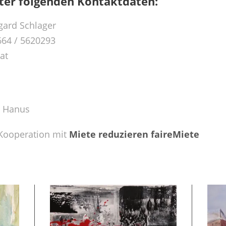
nter folgenden Kontaktdaten:
ard Schlager
664 / 5620293
at
d Hanus
Kooperation mit
Miete reduzieren faireMiete