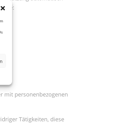
ndere:
um
Ds
en
er mit personenbezogenen
driger Tätigkeiten, diese