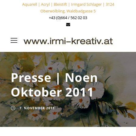
Aquarell | Acryl | Bleistift | Irmgard Schlager | 3124
Oberwölbling, Waldbadgasse 5
+43 (0)664 / 562 02 03
Presse | Noen
Oktober 2011
7. NOVEMBER 2011