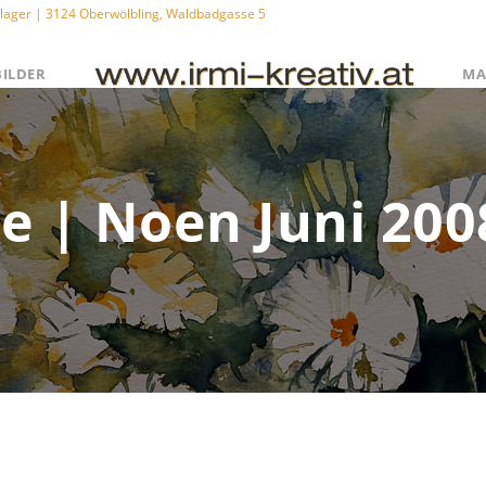
Schlager | 3124 Oberwölbling, Waldbadgasse 5
BILDER
MA
e | Noen Juni 200