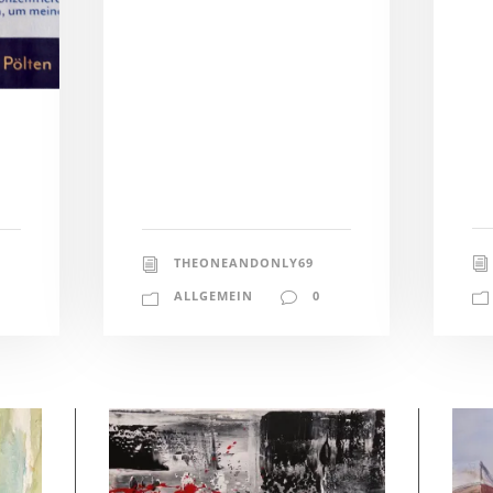
THEONEANDONLY69
ALLGEMEIN
0