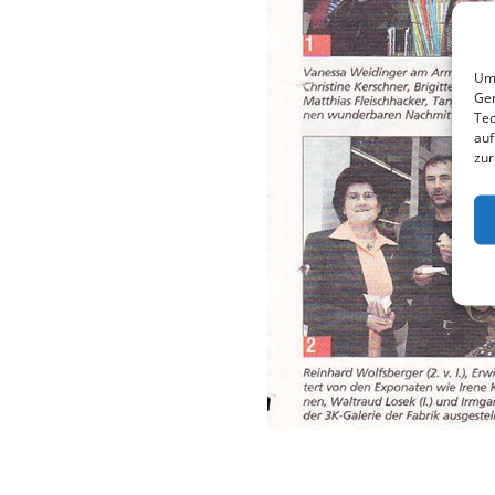
Um 
Ger
Tec
auf
zur