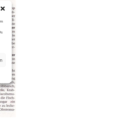
um
Ds
en